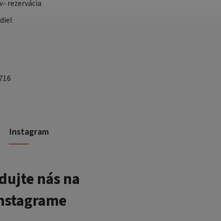
v- rezervácia
diel
 716
Instagram
dujte nás na
nstagrame