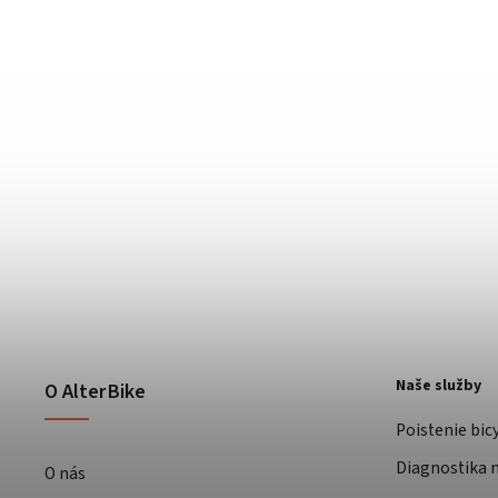
Naše služby
O AlterBike
Poistenie bic
Diagnostika m
O nás