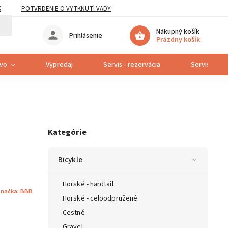
K
POTVRDENIE O VYTKNUTÍ VADY
Nákupný košík
Prihlásenie
Prázdny košík
tvo
Výpredaj
Servis - rezervácia
Servis bicyk
Kategórie
Bicykle
Horské - hardtail
načka:
BBB
Horské - celoodpružené
Cestné
Gravel