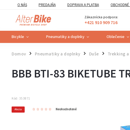
O NÁS
PREDAJŇA
DOPRAVA A PLATBA
OBCHODNÉ 
VZOROVÝ FORMULÁR ODSTÚPENIA OD ZMLUVY
POUČENIE O U
Zákaznícka podpora:
+421 910 909 716
Bicykle
Pneumatiky a doplnky
Oblečenie
Domov
Pneumatiky a doplnky
Duše
Trekking a
/
/
/
BBB BTI-83 BIKETUBE T
Kód:
353871
Neohodnotené
Akcia