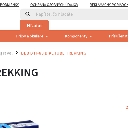
PODMIENKY
OCHRANA OSOBNÝCH ÚDAJOV
REKLAMAČNÝ PORIADO
PLATNENÍ PRÁVA SPOTREBITEĽA NA ODSTÚPENIE
Hľadať
Prilby a okuliare
Komponenty
Príslušens
 gravel
BBB BTI-83 BIKETUBE TREKKING
/
REKKING
Z