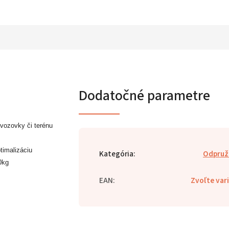
Dodatočné parametre
 vozovky či terénu
timalizáciu
Kategória
:
Odpruž
0kg
EAN
:
Zvoľte var