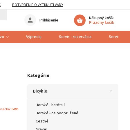
K
POTVRDENIE O VYTKNUTÍ VADY
Nákupný košík
Prihlásenie
Prázdny košík
tvo
Výpredaj
Servis - rezervácia
Servis bicyk
Kategórie
Bicykle
Horské - hardtail
načka:
BBB
Horské - celoodpružené
Cestné
Gravel