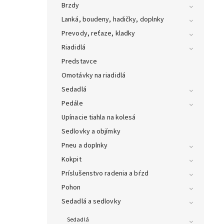
Brzdy
Lanká, boudeny, hadičky, doplnky
Prevody, reťaze, kladky
Riadidlá
Predstavce
Omotávky na riadidlá
Sedadlá
Pedále
Upínacie tiahla na kolesá
Sedlovky a objímky
Pneu a doplnky
Kokpit
Príslušenstvo radenia a bŕzd
Pohon
Sedadlá a sedlovky
Sedadlá