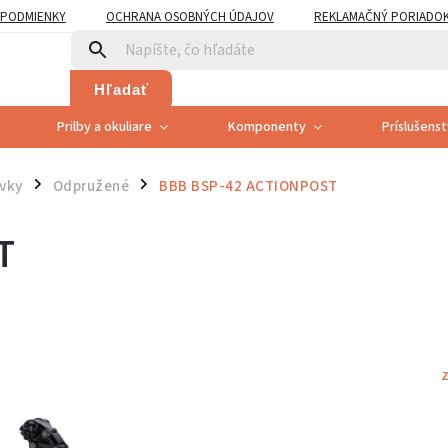
PODMIENKY
OCHRANA OSOBNÝCH ÚDAJOV
REKLAMAČNÝ PORIADO
PLATNENÍ PRÁVA SPOTREBITEĽA NA ODSTÚPENIE
Hľadať
Prilby a okuliare
Komponenty
Príslušens
vky
Odpružené
BBB BSP-42 ACTIONPOST
/
/
T
Z