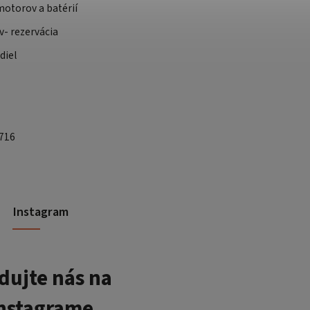
otorov a batérií
v- rezervácia
diel
 716
Instagram
dujte nás na
nstagrame