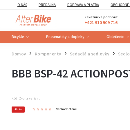
O NÁS
PREDAJŇA
DOPRAVA A PLATBA
OBCHODNÉ 
VZOROVÝ FORMULÁR ODSTÚPENIA OD ZMLUVY
POUČENIE O U
Zákaznícka podpora:
+421 910 909 716
Bicykle
Pneumatiky a doplnky
Oblečenie
Domov
Komponenty
Sedadlá a sedlovky
Sedlo
/
/
/
BBB BSP-42 ACTIONPOS
Kód:
Zvoľte variant
Neohodnotené
Akcia