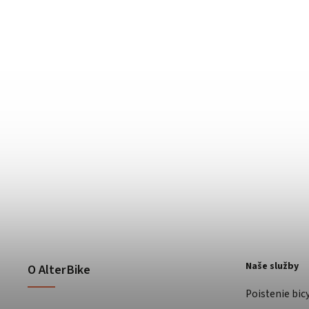
Naše služby
O AlterBike
Poistenie bic