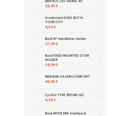
BBB BLS-255 SIGNAL 80
29,95 €
Vredestein DUŠA BUTYL
TOUR/CITY
4,50 €
Basil KF Handlebar Holder
27,99 €
Basil FIXED MOUNTED STEM
HOLDER
14,99 €
BBB BHB-59 AEROCOMFORT
44,95 €
CyclOn TYRE REPAIR GEL
9,95 €
Basil MOVE MIK trunkpack