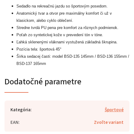
Sedadlo na rekreačnú jazdu so športovým posedom.
Anatomický tvar a otvor pre maximálny komfort či už v
klasickom, alebo cyklo oblečení.
Stredne tvrdá PU pena pre komfort za rôznych podmienok.
Poťah zo syntetickej kože v prevedení tón v tóne.
Ľahká sklenenými vláknami vystužená základná škrupina.
Pozícia tela: športová 45°
Šírka sedacej časti: model BSD-135 145mm / BSD-136 155mm /
BSD-137 165mm
Dodatočné parametre
Kategória
:
Športové
EAN
:
Zvoľte variant