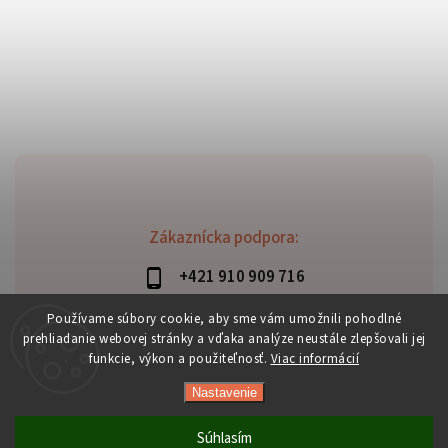
Zákaznícka podpora:
+421 910 909 716
lubomir.haraus@alterbike.sk
Používame súbory cookie, aby sme vám umožnili pohodlné
prehliadanie webovej stránky a vďaka analýze neustále zlepšovali jej
funkcie, výkon a použiteľnosť.
Viac informácií
Nastavenie
Copyright 2026
AlterBike
. Všetky práva vyhradené.
Vytvořil
Shoptet
| Design
Shoptak.cz
Súhlasím