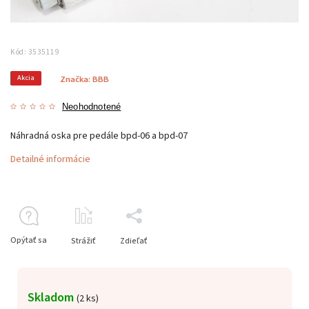
Kód:
3535119
Akcia
Značka:
BBB
Neohodnotené
Náhradná oska pre pedále bpd-06 a bpd-07
Detailné informácie
Opýtať sa
Strážiť
Zdieľať
Skladom
(
2 ks
)