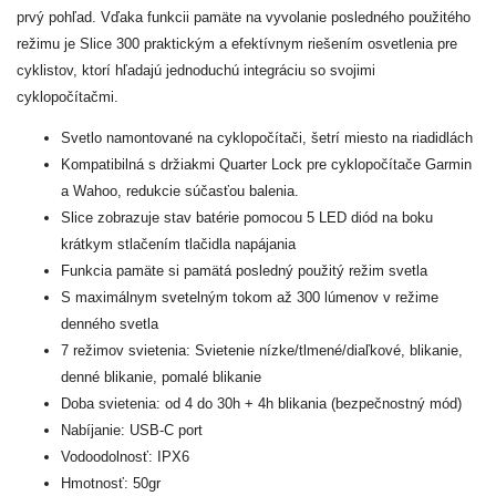
prvý pohľad. Vďaka funkcii pamäte na vyvolanie posledného použitého
režimu je Slice 300 praktickým a efektívnym riešením osvetlenia pre
cyklistov, ktorí hľadajú jednoduchú integráciu so svojimi
cyklopočítačmi.
Svetlo namontované na cyklopočítači, šetrí miesto na riadidlách
Kompatibilná s držiakmi Quarter Lock pre cyklopočítače Garmin
a Wahoo, redukcie súčasťou balenia.
Slice zobrazuje stav batérie pomocou 5 LED diód na boku
krátkym stlačením tlačidla napájania
Funkcia pamäte si pamätá posledný použitý režim svetla
S maximálnym svetelným tokom až 300 lúmenov v režime
denného svetla
7 režimov svietenia: Svietenie nízke/tlmené/diaľkové, blikanie,
denné blikanie, pomalé blikanie
Doba svietenia: od 4 do 30h + 4h blikania (bezpečnostný mód)
Nabíjanie: USB-C port
Vodoodolnosť: IPX6
Hmotnosť: 50gr