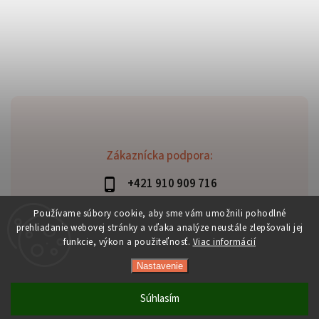
Zákaznícka podpora:
+421 910 909 716
lubomir.haraus@alterbike.sk
Používame súbory cookie, aby sme vám umožnili pohodlné
prehliadanie webovej stránky a vďaka analýze neustále zlepšovali jej
funkcie, výkon a použiteľnosť.
Viac informácií
Nastavenie
Copyright 2026
AlterBike
. Všetky práva vyhradené.
Vytvořil
Shoptet
| Design
Shoptak.cz
Súhlasím