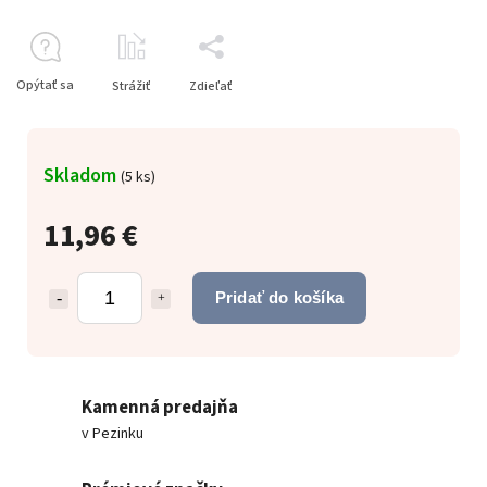
Opýtať sa
Strážiť
Zdieľať
Skladom
(
5 ks
)
11,96 €
Pridať do košíka
Kamenná predajňa
v Pezinku