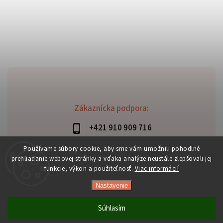
Zákaznícka podpora:
+421 910 909 716
lubomir.haraus@alterbike.sk
Používame súbory cookie, aby sme vám umožnili pohodlné
prehliadanie webovej stránky a vďaka analýze neustále zlepšovali jej
funkcie, výkon a použiteľnosť.
Viac informácií
Nastavenie
Copyright 2026
AlterBike
. Všetky práva vyhradené.
Vytvořil
Shoptet
| Design
Shoptak.cz
Súhlasím