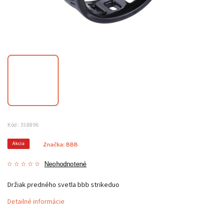
Kód:
358896
Akcia
Značka:
BBB
Neohodnotené
Držiak predného svetla bbb strikeduo
Detailné informácie