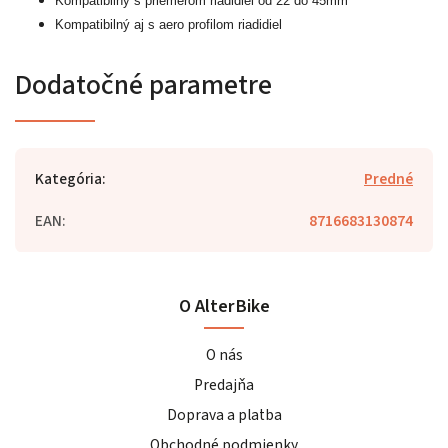
Kompatibilný s priemerom riadidiel od 22 do 45mm
Kompatibilný aj s aero profilom riadidiel
Dodatočné parametre
Kategória
:
Predné
EAN
:
8716683130874
O AlterBike
O nás
Predajňa
Doprava a platba
Obchodné podmienky