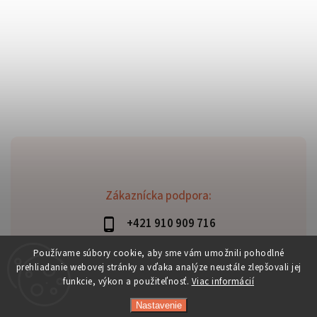
Zákaznícka podpora:
+421 910 909 716
lubomir.haraus@alterbike.sk
Používame súbory cookie, aby sme vám umožnili pohodlné
prehliadanie webovej stránky a vďaka analýze neustále zlepšovali jej
funkcie, výkon a použiteľnosť.
Viac informácií
Nastavenie
Copyright 2026
AlterBike
. Všetky práva vyhradené.