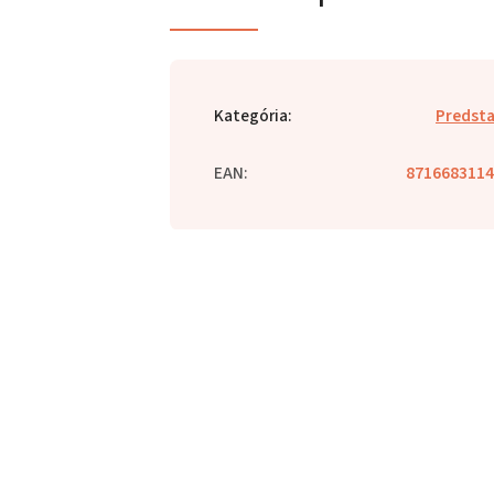
Kategória
:
Predst
EAN
:
8716683114