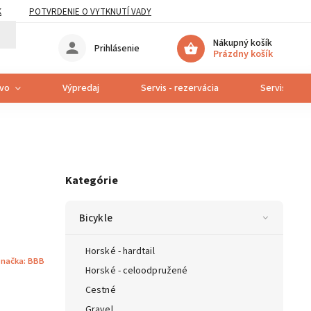
K
POTVRDENIE O VYTKNUTÍ VADY
Nákupný košík
Prihlásenie
Prázdny košík
tvo
Výpredaj
Servis - rezervácia
Servis bicyk
Kategórie
Bicykle
Horské - hardtail
načka:
BBB
Horské - celoodpružené
Cestné
Gravel