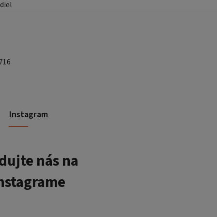
diel
 716
Instagram
dujte nás na
nstagrame