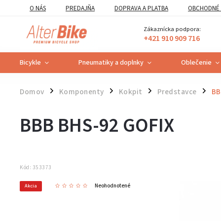
O NÁS
PREDAJŇA
DOPRAVA A PLATBA
OBCHODNÉ 
VZOROVÝ FORMULÁR ODSTÚPENIA OD ZMLUVY
POUČENIE O U
Zákaznícka podpora:
+421 910 909 716
Bicykle
Pneumatiky a doplnky
Oblečenie
Domov
Komponenty
Kokpit
Predstavce
BB
/
/
/
/
BBB BHS-92 GOFIX
Kód:
353373
Neohodnotené
Akcia