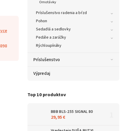
Omotávky
Príslušenstvo radenia a bŕzd
Pohon
Sedadlá a sedlovky
avce
Pedále a zarážky
898
Rýchloupínáky
Príslušenstvo
Výpredaj
Top 10 produktov
BBB BLS-255 SIGNAL 80
29,95 €
Vredestein DUŠA BUTYL