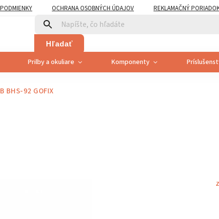
PODMIENKY
OCHRANA OSOBNÝCH ÚDAJOV
REKLAMAČNÝ PORIADO
PLATNENÍ PRÁVA SPOTREBITEĽA NA ODSTÚPENIE
Hľadať
Prilby a okuliare
Komponenty
Príslušens
B BHS-92 GOFIX
Z