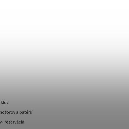
yklov
otorov a batérií
v- rezervácia