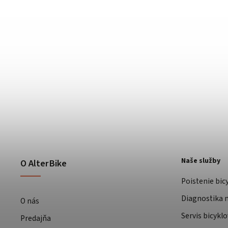
Naše služby
O AlterBike
Poistenie bic
Diagnostika m
O nás
Servis bicyklo
Predajňa