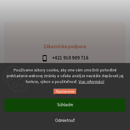
Zákaznícka podpora:
+421 910 909 716
lubomir.haraus@alterbike.sk
Používame súbory cookie, aby sme vám umožnili pohodlné
prehliadanie webovej stránky a vďaka analýze neustále zlepšovali jej
funkcie, výkon a použiteľnosť.
Viac informácií
Nastavenie
Copyright 2026
AlterBike
. Všetky práva vyhradené.
Vytvořil
Shoptet
| Design
Shoptak.cz
Súhlasím
Odmietnuť