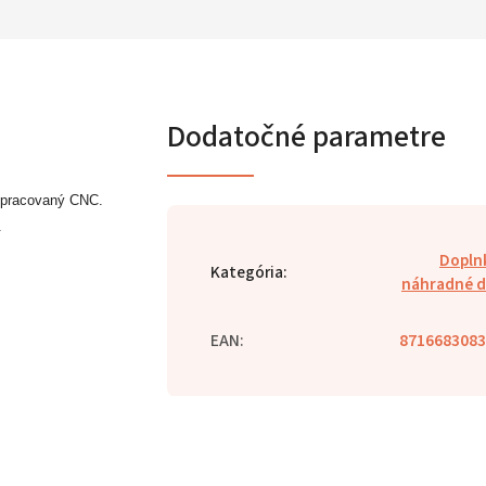
Dodatočné parametre
 opracovaný CNC.
.
Dopln
Kategória
:
náhradné d
EAN
:
8716683083