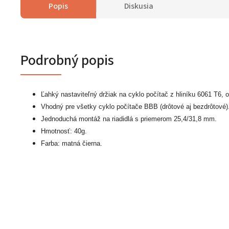
Popis
Diskusia
Podrobný popis
Ľahký nastaviteľný držiak na cyklo počítač z hliníku 6061 T6,
Vhodný pre všetky cyklo počítače BBB (drôtové aj bezdrôtové)
Jednoduchá montáž na riadidlá s priemerom 25,4/31,8 mm.
Hmotnosť: 40g.
Farba: matná čierna.