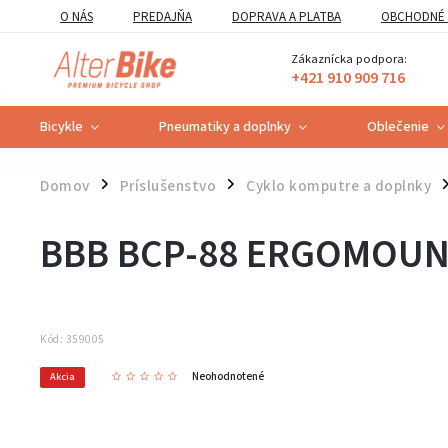
O NÁS
PREDAJŇA
DOPRAVA A PLATBA
OBCHODNÉ 
VZOROVÝ FORMULÁR ODSTÚPENIA OD ZMLUVY
POUČENIE O U
Zákaznícka podpora:
+421 910 909 716
Bicykle
Pneumatiky a doplnky
Oblečenie
Domov
Príslušenstvo
Cyklo komputre a doplnky
/
/
/
BBB BCP-88 ERGOMOU
Kód:
359005
Neohodnotené
Akcia