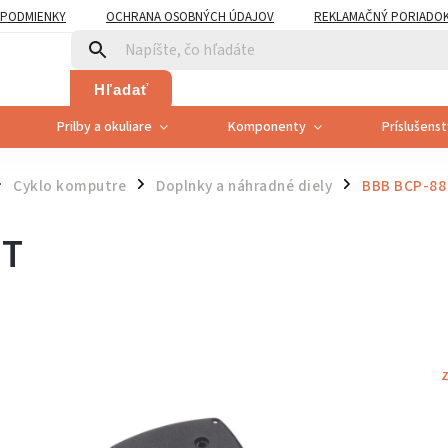
PODMIENKY
OCHRANA OSOBNÝCH ÚDAJOV
REKLAMAČNÝ PORIADO
PLATNENÍ PRÁVA SPOTREBITEĽA NA ODSTÚPENIE
Hľadať
Prilby a okuliare
Komponenty
Príslušens
Cyklo komputre
Doplnky a náhradné diely
BBB BCP-8
/
/
NT
Z