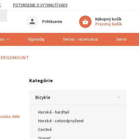
K
POTVRDENIE O VYTKNUTÍ VADY
Nákupný košík
Prihlásenie
Prázdny košík
tvo
Výpredaj
Servis - rezervácia
Servis bicyk
8 ERGOMOUNT
Kategórie
Bicykle
Horské - hardtail
načka:
BBB
Horské - celoodpružené
Cestné
Gravel