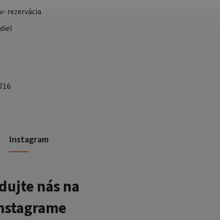
v- rezervácia
diel
 716
Instagram
dujte nás na
nstagrame