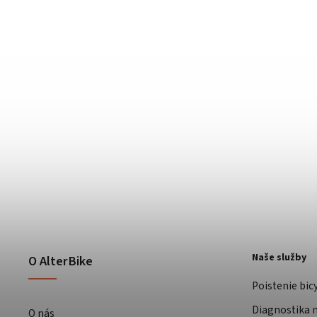
Naše služby
O AlterBike
Poistenie bic
Diagnostika m
O nás