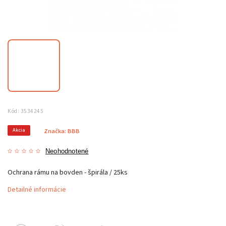
Kód:
3534245
Akcia
Značka:
BBB
Neohodnotené
Ochrana rámu na bovden - špirála / 25ks
Detailné informácie