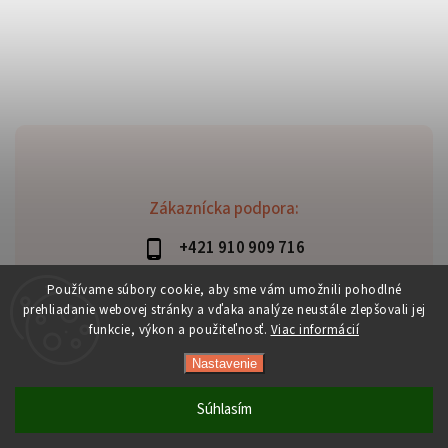
Zákaznícka podpora:
+421 910 909 716
lubomir.haraus@alterbike.sk
Používame súbory cookie, aby sme vám umožnili pohodlné
prehliadanie webovej stránky a vďaka analýze neustále zlepšovali jej
funkcie, výkon a použiteľnosť.
Viac informácií
Nastavenie
Copyright 2026
AlterBike
. Všetky práva vyhradené.
Vytvořil
Shoptet
| Design
Shoptak.cz
Súhlasím