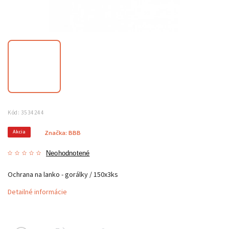
Kód:
3534244
Akcia
Značka:
BBB
Neohodnotené
Ochrana na lanko - gorálky / 150x3ks
Detailné informácie