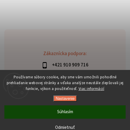
Zákaznícka podpora:
+421 910 909 716
lubomir.haraus@alterbike.sk
Používame súbory cookie, aby sme vám umožnili pohodlné
prehliadanie webovej stránky a vďaka analýze neustále zlepšovali jej
funkcie, výkon a použiteľnosť.
Viac informácií
Nastavenie
Copyright 2026
AlterBike
. Všetky práva vyhradené.
Vytvořil
Shoptet
| Design
Shoptak.cz
Súhlasím
Odmietnuť