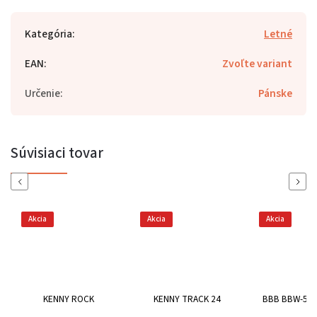
Kategória
:
Letné
EAN
:
Zvoľte variant
Určenie
:
Pánske
Súvisiaci tovar
Previous
Next
Akcia
Akcia
Akcia
KENNY ROCK
KENNY TRACK 24
BBB BBW-50 