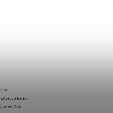
yklov
otorov a batérií
v- rezervácia