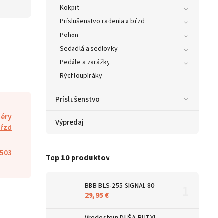
Kokpit
Príslušenstvo radenia a bŕzd
Pohon
Sedadlá a sedlovky
Pedále a zarážky
Rýchloupínáky
Príslušenstvo
téry
Výpredaj
bŕzd
503
Top 10 produktov
BBB BLS-255 SIGNAL 80
29,95 €
Vredestein DUŠA BUTYL