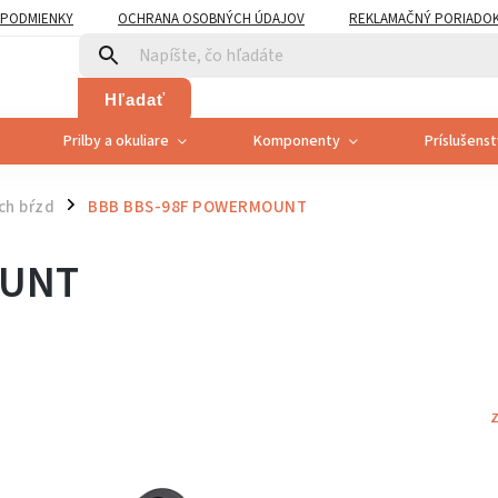
PODMIENKY
OCHRANA OSOBNÝCH ÚDAJOV
REKLAMAČNÝ PORIADO
PLATNENÍ PRÁVA SPOTREBITEĽA NA ODSTÚPENIE
Hľadať
Prilby a okuliare
Komponenty
Príslušens
ch bŕzd
BBB BBS-98F POWERMOUNT
/
OUNT
Z