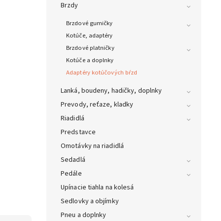
Brzdy
Brzdové gumičky
Kotúče, adaptéry
Brzdové platničky
Kotúče a doplnky
Adaptéry kotúčových bŕzd
Lanká, boudeny, hadičky, doplnky
Prevody, reťaze, kladky
Riadidlá
Predstavce
Omotávky na riadidlá
Sedadlá
Pedále
Upínacie tiahla na kolesá
Sedlovky a objímky
Pneu a doplnky