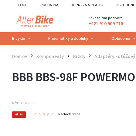
O NÁS
PREDAJŇA
DOPRAVA A PLATBA
OBCHODNÉ 
VZOROVÝ FORMULÁR ODSTÚPENIA OD ZMLUVY
POUČENIE O U
Zákaznícka podpora:
+421 910 909 716
Bicykle
Pneumatiky a doplnky
Oblečenie
Domov
Komponenty
Brzdy
Adaptéry kotúčový
/
/
/
BBB BBS-98F POWERM
Kód:
3534280
Neohodnotené
Akcia