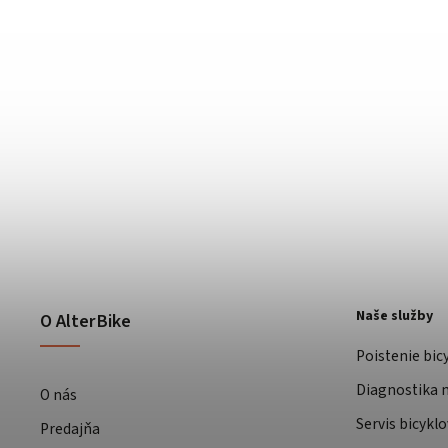
Naše služby
O AlterBike
Poistenie bic
Diagnostika m
O nás
Servis bicyklo
Predajňa