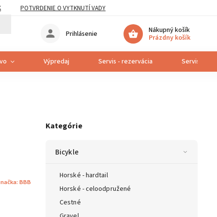
K
POTVRDENIE O VYTKNUTÍ VADY
Nákupný košík
Prihlásenie
Prázdny košík
tvo
Výpredaj
Servis - rezervácia
Servis bicyk
Kategórie
Bicykle
Horské - hardtail
načka:
BBB
Horské - celoodpružené
Cestné
Gravel