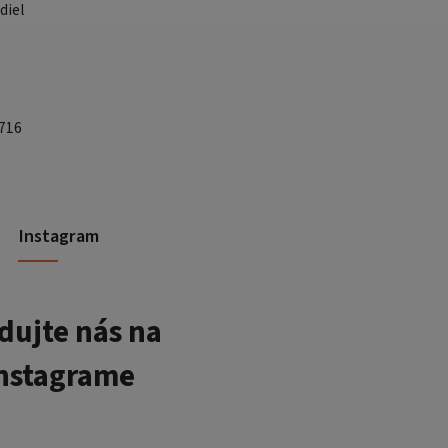
diel
 716
Instagram
dujte nás na
nstagrame