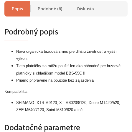
Popis
Podobné (8)
Diskusia
Podrobný popis
Nová organická brzdová zmes pre dlhšiu životnosť a vyšší
výkon.
Tieto platničky sa môžu použiť len ako náhradné pre brzdové
platničky s chladičom model BBS-55C !!!
Priamo pripravené na použitie bez zajazdenia
Kompatibilita:
SHIMANO: XTR M9120, XT M8020/8120, Deore MT420/520,
ZEE M640/7120, Saint M810/820 a iné
Dodatočné parametre