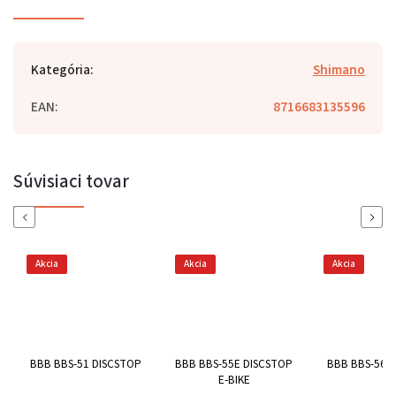
Kategória
:
Shimano
EAN
:
8716683135596
Súvisiaci tovar
Previous
Next
Akcia
Akcia
Akcia
BBB BBS-51 DISCSTOP
BBB BBS-55E DISCSTOP
BBB BBS-56 
E-BIKE