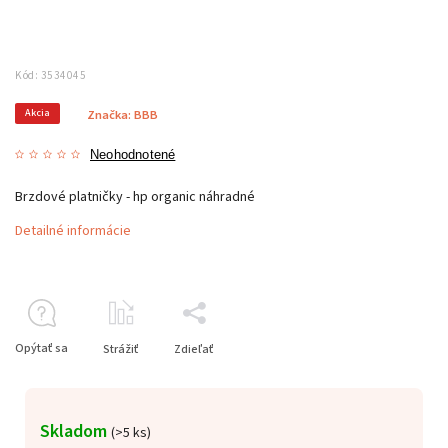
Kód:
3534045
Akcia
Značka:
BBB
Neohodnotené
Brzdové platničky - hp organic náhradné
Detailné informácie
Opýtať sa
Strážiť
Zdieľať
Skladom
(
>5 ks
)