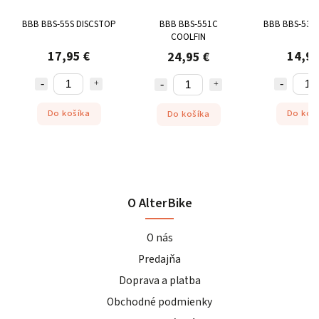
BBB BBS-55S DISCSTOP
BBB BBS-551C
BBB BBS-53 
COOLFIN
17,95 €
14,95
24,95 €
Do košíka
Do koš
Do košíka
O AlterBike
O nás
Predajňa
Doprava a platba
Obchodné podmienky