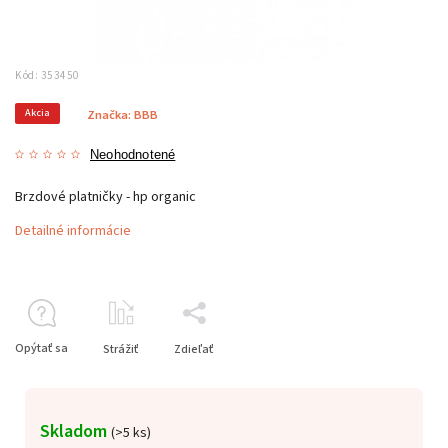
Kód:
353450
Akcia
Značka:
BBB
Neohodnotené
Brzdové platničky - hp organic
Detailné informácie
Opýtať sa
Strážiť
Zdieľať
Skladom
(
>5 ks
)