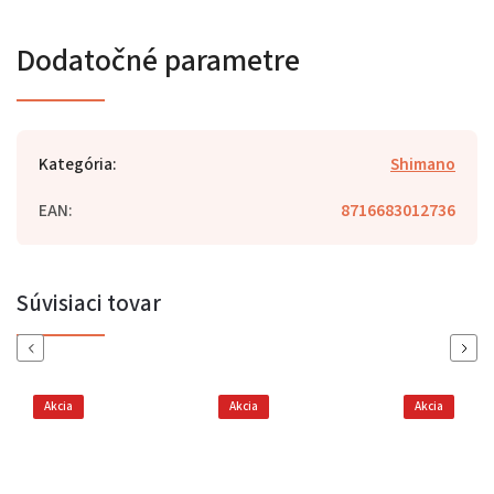
Dodatočné parametre
Kategória
:
Shimano
EAN
:
8716683012736
Súvisiaci tovar
Previous
Next
Akcia
Akcia
Akcia