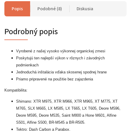
Popis
Podobné (8)
Diskusia
Podrobný popis
Vyrobené z našej vysoko výkonnej organickej zmesi
Poskytujú ten najlepší výkon v rôznych i závodných
podmienkach
Jednoduchá inštalácia vďaka skosenej spodnej hrane
Priamo pripravené na použitie bez zajazdenia
Kompatibilita:
Shimano: XTR M975, XTR M966, XTR M965, XT M775, XT
M765, SLX M665, LX M585, LX T665, LX T605, Deore M596,
Deore M595, Deore M535, Saint M800 a Hone M601, Alfine
S501, Alfine S500, BR-M545 a BR-R505.
Tektro: Dash Carbon a Parabox.