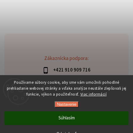
Zákaznícka podpora:
+421 910 909 716
lubomir.haraus@alterbike.sk
Používame súbory cookie, aby sme vám umožnili pohodlné
prehliadanie webovej stránky a vďaka analýze neustále zlepšovali jej
funkcie, výkon a použiteľnosť.
Viac informácií
Nastavenie
Copyright 2026
AlterBike
. Všetky práva vyhradené.
Vytvořil
Shoptet
| Design
Shoptak.cz
Súhlasím