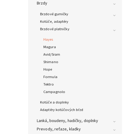
Brzdy
Brzdové gumičky
Kotúče, adaptéry
Brzdové platničky
Hayes
Magura
Avid/Sram
Shimano
Hope
Formula
Tektro
Campagnolo
Kotúče a doplnky
Adaptéry kotúčových bŕzd
Lanká, boudeny, hadičky, doplnky
Prevody, reťaze, kladky