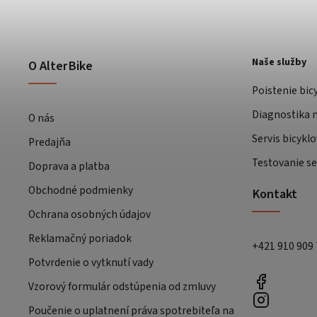
Naše služby
O AlterBike
Poistenie bic
Diagnostika m
O nás
Servis bicyklo
Predajňa
Testovanie se
Doprava a platba
Obchodné podmienky
Kontakt
Ochrana osobných údajov
Reklamačný poriadok
+421 910 909
Potvrdenie o vytknutí vady
Vzorový formulár odstúpenia od zmluvy
Poučenie o uplatnení práva spotrebiteľa na