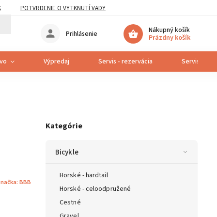
K
POTVRDENIE O VYTKNUTÍ VADY
Nákupný košík
Prihlásenie
Prázdny košík
tvo
Výpredaj
Servis - rezervácia
Servis bicyk
Kategórie
Bicykle
Horské - hardtail
načka:
BBB
Horské - celoodpružené
Cestné
Gravel