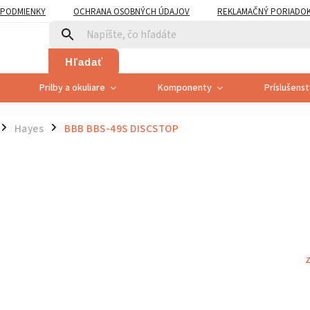
PODMIENKY
OCHRANA OSOBNÝCH ÚDAJOV
REKLAMAČNÝ PORIADO
PLATNENÍ PRÁVA SPOTREBITEĽA NA ODSTÚPENIE
Hľadať
Prilby a okuliare
Komponenty
Príslušens
Hayes
BBB BBS-49S DISCSTOP
/
/
Z