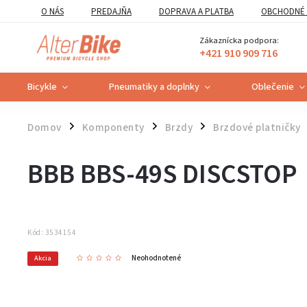
O NÁS
PREDAJŇA
DOPRAVA A PLATBA
OBCHODNÉ 
VZOROVÝ FORMULÁR ODSTÚPENIA OD ZMLUVY
POUČENIE O U
Zákaznícka podpora:
+421 910 909 716
Bicykle
Pneumatiky a doplnky
Oblečenie
Domov
Komponenty
Brzdy
Brzdové platničky
/
/
/
BBB BBS-49S DISCSTOP
Kód:
3534154
Neohodnotené
Akcia