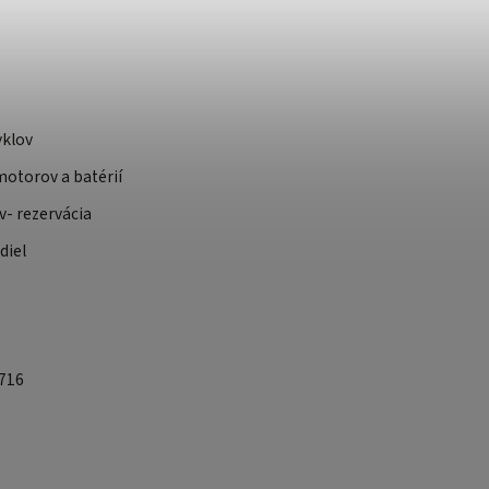
yklov
otorov a batérií
v- rezervácia
diel
 716