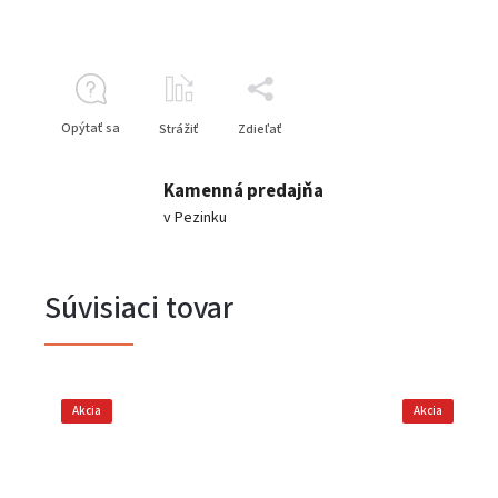
Opýtať sa
Strážiť
Zdieľať
Kamenná predajňa
v Pezinku
Súvisiaci tovar
Akcia
Akcia