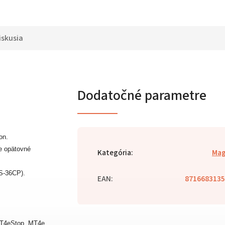
iskusia
Dodatočné parametre
on.
re opätovné
Kategória
:
Mag
BS-36CP).
EAN
:
8716683135
T4eStop, MT4e,