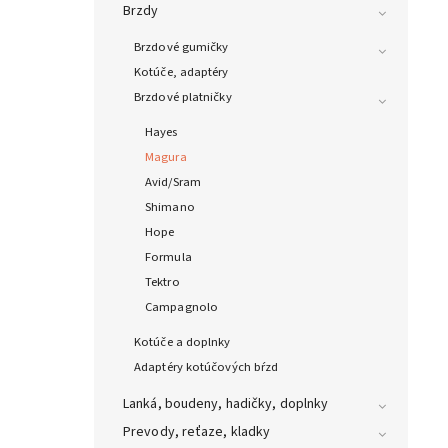
Brzdy
Brzdové gumičky
Kotúče, adaptéry
Brzdové platničky
Hayes
Magura
Avid/Sram
Shimano
Hope
Formula
Tektro
Campagnolo
Kotúče a doplnky
Adaptéry kotúčových bŕzd
Lanká, boudeny, hadičky, doplnky
Prevody, reťaze, kladky