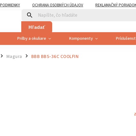
PODMIENKY
OCHRANA OSOBNÝCH ÚDAJOV
REKLAMAČNÝ PORIADO
PLATNENÍ PRÁVA SPOTREBITEĽA NA ODSTÚPENIE
Hľadať
Prilby a okuliare
Komponenty
Príslušens
Magura
BBB BBS-36C COOLFIN
/
/
Z