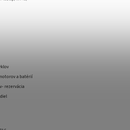
yklov
otorov a batérií
v- rezervácia
diel