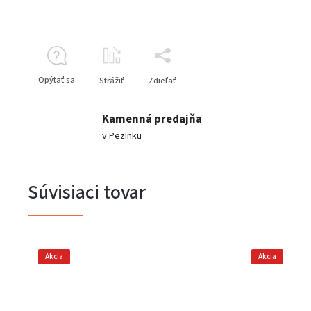
Opýtať sa
Strážiť
Zdieľať
Kamenná predajňa
v Pezinku
Súvisiaci tovar
Akcia
Akcia