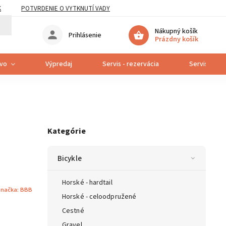
K
POTVRDENIE O VYTKNUTÍ VADY
Nákupný košík
Prihlásenie
Prázdny košík
tvo
Výpredaj
Servis - rezervácia
Servis bicyk
Kategórie
Bicykle
Horské - hardtail
načka:
BBB
Horské - celoodpružené
Cestné
Gravel