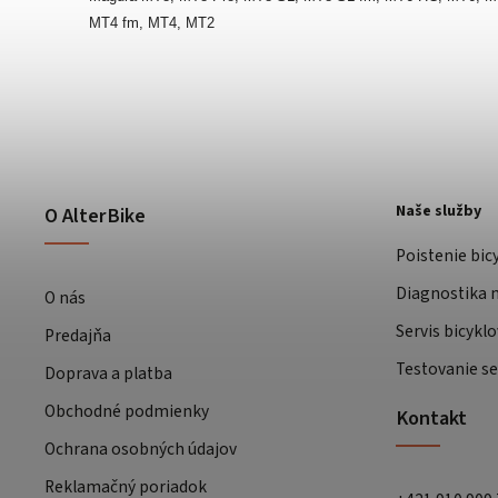
MT4 fm, MT4, MT2
Naše služby
O AlterBike
Poistenie bic
Diagnostika m
O nás
Servis bicyklo
Predajňa
Testovanie se
Doprava a platba
Obchodné podmienky
Kontakt
Ochrana osobných údajov
Reklamačný poriadok