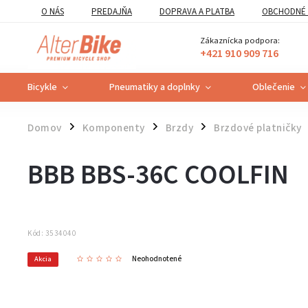
O NÁS
PREDAJŇA
DOPRAVA A PLATBA
OBCHODNÉ 
VZOROVÝ FORMULÁR ODSTÚPENIA OD ZMLUVY
POUČENIE O U
Zákaznícka podpora:
+421 910 909 716
Bicykle
Pneumatiky a doplnky
Oblečenie
Domov
Komponenty
Brzdy
Brzdové platničky
/
/
/
BBB BBS-36C COOLFIN
Kód:
3534040
Neohodnotené
Akcia