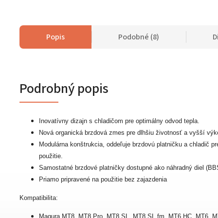
Popis
Podobné (8)
D
Podrobný popis
Inovatívny dizajn s chladičom pre optimálny odvod tepla.
Nová organická brzdová zmes pre dlhšiu životnosť a vyšší výk
Modulárna konštrukcia, oddeľuje brzdovú platničku a chladič p
použitie.
Samostatné brzdové platničky dostupné ako náhradný diel (B
Priamo pripravené na použitie bez zajazdenia
Kompatibilita:
Magura MT8, MT8 Pro, MT8 SL, MT8 SL fm, MT6 HC, MT6, M