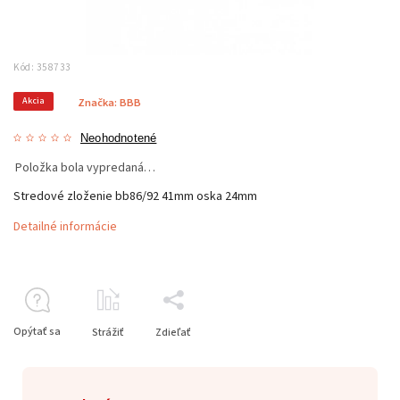
Kód:
358733
Akcia
Značka:
BBB
Neohodnotené
Položka bola vypredaná…
Stredové zloženie bb86/92 41mm oska 24mm
Detailné informácie
Opýtať sa
Strážiť
Zdieľať