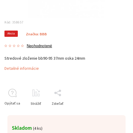
Kód:
358657
Akcia
Značka:
BBB
Neohodnotené
Stredové zloženie bb90-95 37mm oska 24mm
Detailné informácie
Opýtať sa
Strážiť
Zdieľať
Skladom
(
4 ks
)