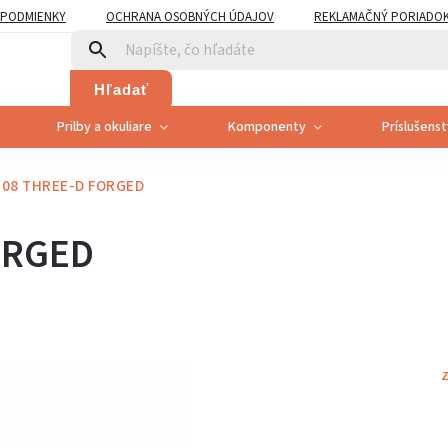
PODMIENKY
OCHRANA OSOBNÝCH ÚDAJOV
REKLAMAČNÝ PORIADO
PLATNENÍ PRÁVA SPOTREBITEĽA NA ODSTÚPENIE
Hľadať
Prilby a okuliare
Komponenty
Príslušens
-08 THREE-D FORGED
ORGED
Z