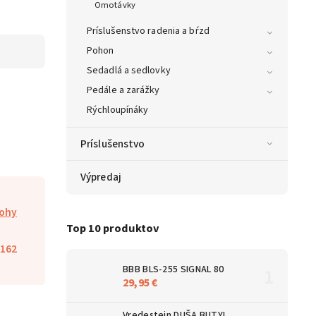
Omotávky
Príslušenstvo radenia a bŕzd
Pohon
Sedadlá a sedlovky
Pedále a zarážky
Rýchloupínáky
Príslušenstvo
Výpredaj
ohy
Top 10 produktov
162
BBB BLS-255 SIGNAL 80
29,95 €
Vredestein DUŠA BUTYL