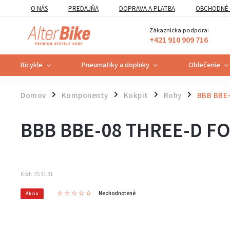
O NÁS
PREDAJŇA
DOPRAVA A PLATBA
OBCHODNÉ 
VZOROVÝ FORMULÁR ODSTÚPENIA OD ZMLUVY
POUČENIE O U
Zákaznícka podpora:
+421 910 909 716
Bicykle
Pneumatiky a doplnky
Oblečenie
Domov
Komponenty
Kokpit
Rohy
BBB BBE
/
/
/
/
BBB BBE-08 THREE-D F
Kód:
353131
Neohodnotené
Akcia