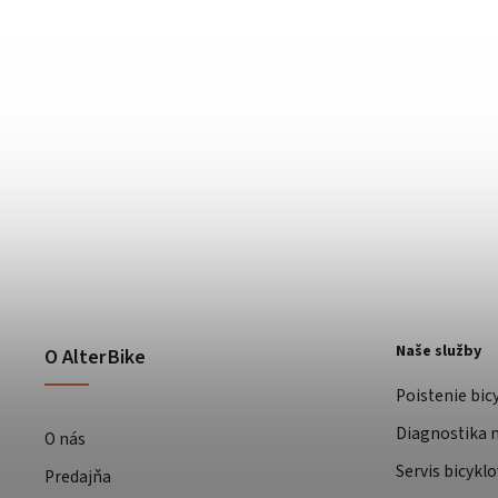
Naše služby
O AlterBike
Poistenie bic
Diagnostika m
O nás
Servis bicyklo
Predajňa