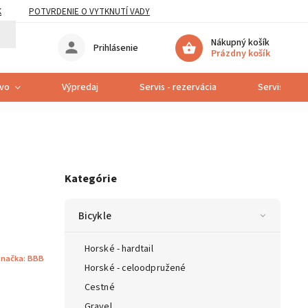
K
POTVRDENIE O VYTKNUTÍ VADY
Nákupný košík
Prihlásenie
Prázdny košík
tvo
Výpredaj
Servis - rezervácia
Servis bicyk
Kategórie
Bicykle
Horské - hardtail
načka:
BBB
Horské - celoodpružené
Cestné
Gravel