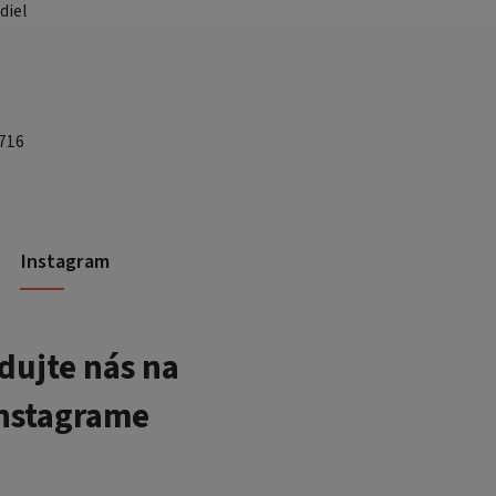
diel
 716
Instagram
dujte nás na
nstagrame