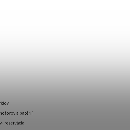
yklov
otorov a batérií
v- rezervácia