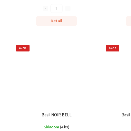
Detail
Akcia
Akcia
Basil NOIR BELL
Basi
Skladom
(
4 ks
)