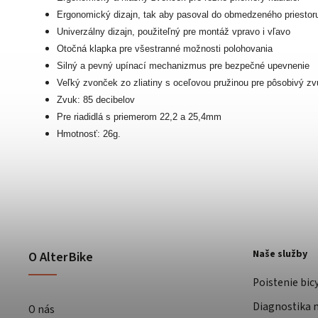
Ergonomický dizajn, tak aby pasoval do obmedzeného priestoru
Univerzálny dizajn, použiteľný pre montáž vpravo i vľavo
Otočná klapka pre všestranné možnosti polohovania
Silný a pevný upínací mechanizmus pre bezpečné upevnenie
Veľký zvonček zo zliatiny s oceľovou pružinou pre pôsobivý zv
Zvuk: 85 decibelov
Pre riadidlá s priemerom 22,2 a 25,4mm
Hmotnosť: 26g.
Naše služby
O AlterBike
Poistenie bic
Diagnostika m
O nás