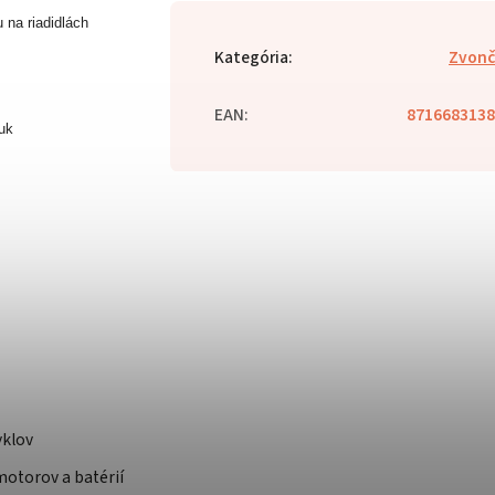
 na riadidlách
Kategória
:
Zvonč
EAN
:
8716683138
uk
yklov
otorov a batérií