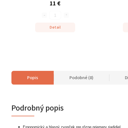
11 €
Detail
Popis
Podobné (8)
D
Podrobný popis
Ergonomický a hlasný zvonček pre rôzne priemery riadidiel