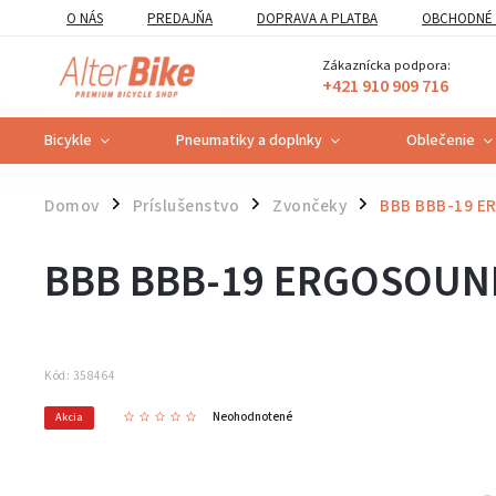
O NÁS
PREDAJŇA
DOPRAVA A PLATBA
OBCHODNÉ 
VZOROVÝ FORMULÁR ODSTÚPENIA OD ZMLUVY
POUČENIE O U
Zákaznícka podpora:
+421 910 909 716
Bicykle
Pneumatiky a doplnky
Oblečenie
Domov
Príslušenstvo
Zvončeky
BBB BBB-19 
/
/
/
BBB BBB-19 ERGOSOUN
Kód:
358464
Neohodnotené
Akcia