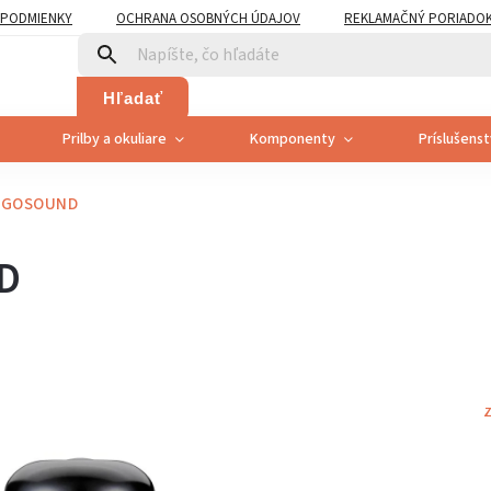
PODMIENKY
OCHRANA OSOBNÝCH ÚDAJOV
REKLAMAČNÝ PORIADO
PLATNENÍ PRÁVA SPOTREBITEĽA NA ODSTÚPENIE
Hľadať
Prilby a okuliare
Komponenty
Príslušens
ERGOSOUND
D
Z