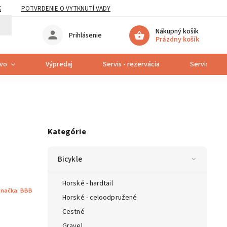
K
POTVRDENIE O VYTKNUTÍ VADY
Nákupný košík
Prihlásenie
Prázdny košík
tvo
Výpredaj
Servis - rezervácia
Servis bicyk
Kategórie
Bicykle
Horské - hardtail
načka:
BBB
Horské - celoodpružené
Cestné
Gravel