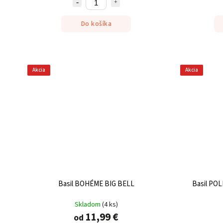
Do košíka
Akcia
Akcia
Basil BOHÉME BIG BELL
Basil PO
Skladom
(
4 ks
)
11,99 €
od