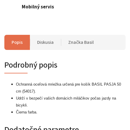
Mobilný servis
Popis
Diskusia
Značka
Basil
Podrobný popis
Ochranná oceľová mriežka určená pre košík BASIL PASJA 50
cm (54017).
Udrží v bezpečí vašich domácich miláčikov počas jazdy na
bicykli.
Čierna farba.
Dodatočné parametre