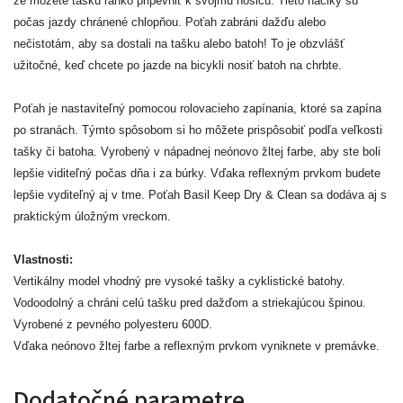
že môžete tašku ľahko pripevniť k svojmu nosiču. Tieto háčiky sú
počas jazdy chránené chlopňou. Poťah zabráni dažďu alebo
nečistotám, aby sa dostali na tašku alebo batoh! To je obzvlášť
užitočné, keď chcete po jazde na bicykli nosiť batoh na chrbte.
Poťah je nastaviteľný pomocou rolovacieho zapínania, ktoré sa zapína
po stranách. Týmto spôsobom si ho môžete prispôsobiť podľa veľkosti
tašky či batoha. Vyrobený v nápadnej neónovo žltej farbe, aby ste boli
lepšie viditeľný počas dňa i za búrky. Vďaka reflexným prvkom budete
lepšie vyditeľný aj v tme. Poťah Basil Keep Dry & Clean sa dodáva aj s
praktickým úložným vreckom.
Vlastnosti:
Vertikálny model vhodný pre vysoké tašky a cyklistické batohy.
Vodoodolný a chráni celú tašku pred dažďom a striekajúcou špinou.
Vyrobené z pevného polyesteru 600D.
Vďaka neónovo žltej farbe a reflexným prvkom vyniknete v premávke.
Dodatočné parametre