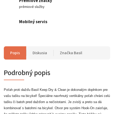
Prémiové značky
prémiové služby
Mobilný servis
Popis
Diskusia
Značka
Basil
Podrobný popis
Poťah proti dažďu Basil Keep Dry & Clean je dokonalým doplnkom pre
vašu tašku na bicykel! Špeciálne navrhnutý vertikálny poťah chráni celú
tašku či batoh pred dažďom a nečistotami. Je zvislý a preto sa dá
kombinovať s batohmi na bicykel. Otvor pre systém Hook-On zaisťuje,