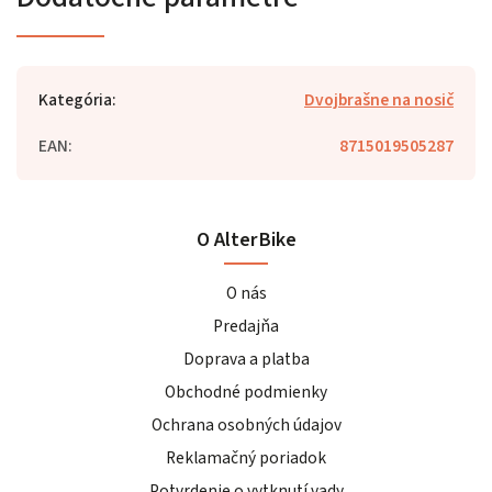
Kategória
:
Dvojbrašne na nosič
EAN
:
8715019505287
O AlterBike
O nás
Predajňa
Doprava a platba
Obchodné podmienky
Ochrana osobných údajov
Reklamačný poriadok
Potvrdenie o vytknutí vady