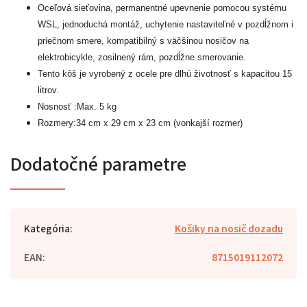
Oceľová sieťovina, permanentné upevnenie pomocou systému
WSL, jednoduchá montáž, uchytenie nastaviteľné v pozdĺžnom i
priečnom smere, kompatibilný s väčšinou nosičov na
elektrobicykle, zosilnený rám, pozdĺžne smerovanie.
Tento kôš je vyrobený z ocele pre dlhú životnosť s kapacitou 15
litrov.
Nosnosť :Max. 5 kg
Rozmery:34 cm x 29 cm x 23 cm (vonkajší rozmer)
Dodatočné parametre
Kategória
:
Košiky na nosič dozadu
EAN
:
8715019112072