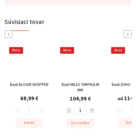
Súvisiaci tovar
Previous
Next
Akcia
Akcia
Akcia
Basil BLOOM SHOPPER
Basil MILES TARPAULIN
Basil SOHO N
MIK
69,99 €
114,
104,99 €
od
Detail
Detai
Do košíka