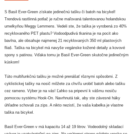
S Basil Ever-Green získate jedinečnú tašku či batoh na bicykel!
Trendová rastlinná potlač je ručne maľovaná talentovanou holandskou
umelkyňou Meggy Lemmens. Vedeli ste, že taška je vyrobená zo 40%
recyklovaného PET plastu? Vodoodpudivá tkanina je na pocit ako
bavlna, ale obsahuje najmenej 21 recyklovaných 350 ml plastových
fliaš. Taška na bicykel má navyše vegánske kožené detaily a kovové
spony s patinou. Vďaka tomu je Basil Ever-Green skutočne jedinečným
kúskom!
Túto multifunkčnú tašku je možné prenášať rôznymi spôsobmi. Z
cyklistickej tašky na nosič môžete za chvíľu urobiť batoh alebo tašku
cez rameno. Výber je na vás! Ľahko sa pripevní k vášmu nosiču
pomocou systému Hook-On. Navrhnutá tak, aby ste závesné háky
úhľadne schovali za zips. A nikto nezistí, že vaša kabelka je vlastne
taška na bicykel.
Basil Ever-Green v má kapacitu 14 až 19 litrov. Vodeodolný skladací
uzáver je uzatvárateľný na zips. Na vnútornej strane nájdete vrecko so