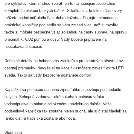
pre cyklistov, ktorí si chcú zobrať len to najnutnejšie alebo chcú
kompletnú kolekciu ľahkých tašiek. S taškami z kolekcie Discovery
môžete podniknúť akékoľvek dobrodružstvo! Do tejto mimoriadne
praktickej kapsičky pod sedlo sa vám zmestí viac, než si myslíte,
takže si môžete bezpečne vziať so sebou na cesty súpravu na opravu
pneumatík, CO2 pumpu a dušu. Vždy budete pripravení na
neočakávanú situáciu.
Reflexné detaily na bokoch vás zviditeľnia pre ostatných účastníkov
cestnej premávky. Navyše si na kapsičku môžete zavesiť extra LED
svetlá. Takto sa vždy bezpečne dostanete domov.
Kapsička sa pomocou suchého zipsu ľahko pripevňuje pod sedadlo
bicykla. Schopná vzdorovať akémukoľvek počasiu vďaka
vodoodpudivej tkanine a priloženému návleku do dažďa. Vaša
podsedlová kapsička tak zostane nielen suchá, ale aj čistá! Návlek sa
ľahko čistí a kapsička zostane ako nová.
Vlastnosti: