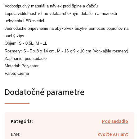
Vodoodpudivý materiál a návlek proti špine a ďažďu
Lepšia viditeľnosť v tme vďaka reflexným detailom a možnosti
uchytenia LED svetiel.
Jednoduché pripevnenie na akýkoľvek bicykel pomocou popruhov na
suchý zips.
Objem: S - 0,5L, M - 1L
Rozmery: S - 7 x 8 x 14 cm, M -
15 x 9 x 10 cm
(Vonkajšie rozmery)
Zapínanie: pod sedadlo
Materiál: Polyester
Farba: Čierna
Dodatočné parametre
Kategória
:
Pod sedadlo
EAN
:
Zvoľte variant