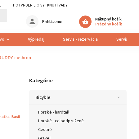
K
POTVRDENIE O VYTKNUTÍ VADY
Nákupný košík
Prihlásenie
Prázdny košík
tvo
Výpredaj
Servis - rezervácia
Servis bicyk
 BUDDY cushion
Kategórie
Bicykle
Horské - hardtail
načka:
Basil
Horské - celoodpružené
Cestné
Gravel