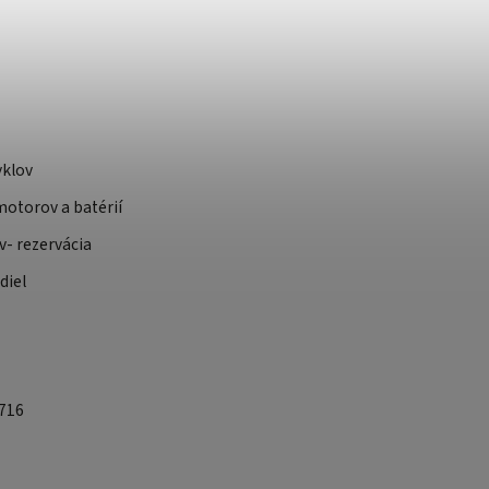
yklov
otorov a batérií
v- rezervácia
diel
 716