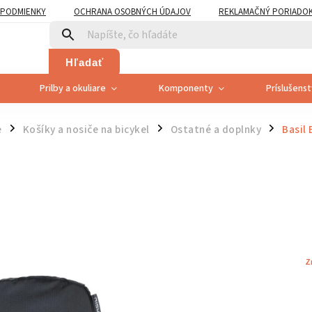
PODMIENKY
OCHRANA OSOBNÝCH ÚDAJOV
REKLAMAČNÝ PORIADO
PLATNENÍ PRÁVA SPOTREBITEĽA NA ODSTÚPENIE
Hľadať
Prilby a okuliare
Komponenty
Príslušens
e
Košíky a nosiče na bicykel
Ostatné a doplnky
Basil
/
/
/
Z