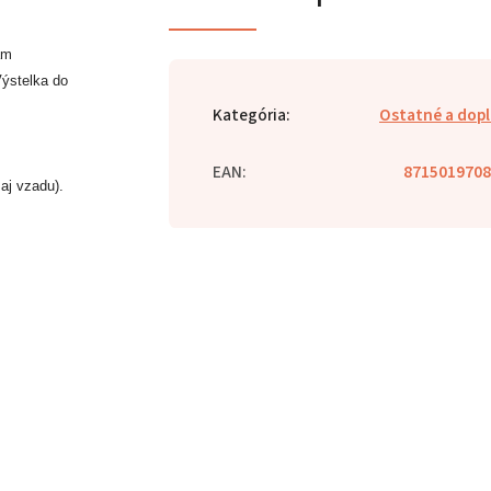
ám
Výstelka do
Kategória
:
Ostatné a dop
EAN
:
8715019708
aj vzadu).