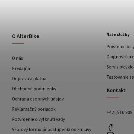
Naše služby
O AlterBike
Poistenie bic
Diagnostika m
O nás
Servis bicyklo
Predajňa
Testovanie se
Doprava a platba
Obchodné podmienky
Kontakt
Ochrana osobných údajov
Reklamačný poriadok
+421 910 909
Potvrdenie o vytknutí vady
Vzorový formulár odstúpenia od zmluvy