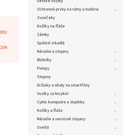
Detské vozíky
Ochranné prvky na rámy a batérie
Zvončeky
Košíky na fľaše
lnky
Zámky
Spätné zrkadlá
206
Náradie a stojany
Blatníky
Pumpy
Stojany
Držiaky a obaly na smartfóny
Vozíky za bicykel
Cyklo komputre a doplnky
Košíky a fľaše
Náradie a servisné stojany
Svetlá