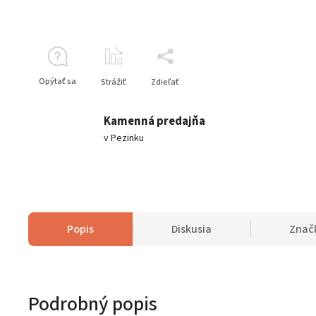
Opýtať sa
Strážiť
Zdieľať
Kamenná predajňa
v Pezinku
Popis
Diskusia
Znač
Podrobný popis