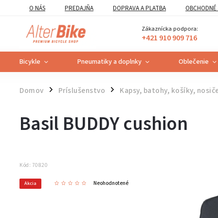
O NÁS
PREDAJŇA
DOPRAVA A PLATBA
OBCHODNÉ 
VZOROVÝ FORMULÁR ODSTÚPENIA OD ZMLUVY
POUČENIE O U
Zákaznícka podpora:
+421 910 909 716
Bicykle
Pneumatiky a doplnky
Oblečenie
Domov
Príslušenstvo
Kapsy, batohy, košíky, nosič
/
/
Basil BUDDY cushion
Kód:
70820
Neohodnotené
Akcia