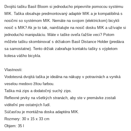
Dvojitú tašku Basil Bloom si jednoducho pripevníte pomocou systému
MIK. Taška obsahuje predmontovaný adaptér MIK a je kompatibilná s
nosičmi so systémom MIK. Nemáte na svojom (elektrickom) bicykli
nosič s MIK? Ak je to tak, nainštalujte na nosič dosku MIK a užívajte si
jednoduchú manipuláciu. Máte v taške oveľa ťažšie veci? Potom
môžete tašku skombinovať s držiakom Basil Distance Holder (predáva
sa samostatne). Tento držiak zabraňuje kontaktu tašky s výpletom
kolesa vášho bicykla.
Vlastnosti:
Vodotesná dvojitá taška je ideálna na nákupy v potravinách a vyniká
veselou medovo žltou farbou.
Taška má zips a dodatočný suchý zips.
Reflexné prvky na všetkých stranách, aby ste v premávke zostali
viditeľní pre ostatných ľudí.
Súčasťou je montážna doska adaptéra MIK.
Rozmery: 30 x 15 x 33 cm
Objem: 35 l