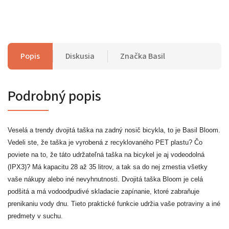
Popis
Diskusia
Značka
Basil
Podrobný popis
Veselá a trendy dvojitá taška na zadný nosič bicykla, to je Basil Bloom.
Vedeli ste, že taška je vyrobená z recyklovaného PET plastu? Čo
poviete na to, že táto udržateľná taška na bicykel je aj vodeodolná
(IPX3)? Má kapacitu 28 až 35 litrov, a tak sa do nej zmestia všetky
vaše nákupy alebo iné nevyhnutnosti. Dvojitá taška Bloom je celá
podšitá a má vodoodpudivé skladacie zapínanie, ktoré zabraňuje
prenikaniu vody dnu. Tieto praktické funkcie udržia vaše potraviny a iné
predmety v suchu.