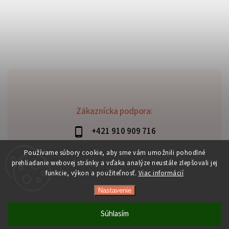
Zákaznícka podpora:
+421 910 909 716
lubomir.haraus@alterbike.sk
Používame súbory cookie, aby sme vám umožnili pohodlné
prehliadanie webovej stránky a vďaka analýze neustále zlepšovali jej
funkcie, výkon a použiteľnosť.
Viac informácií
Nastavenie
Copyright 2026
AlterBike
. Všetky práva vyhradené.
Vytvořil
Shoptet
| Design
Shoptak.cz
Súhlasím