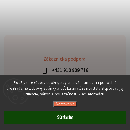
Zákaznícka podpora:
+421 910 909 716
lubomir.haraus@alterbike.sk
Používame súbory cookie, aby sme vám umožnili pohodlné
prehliadanie webovej stránky a vďaka analýze neustále zlepšovali jej
funkcie, výkon a použiteľnosť.
Viac informácií
Nastavenie
Copyright 2026
AlterBike
. Všetky práva vyhradené.
Vytvořil
Shoptet
| Design
Shoptak.cz
Súhlasím