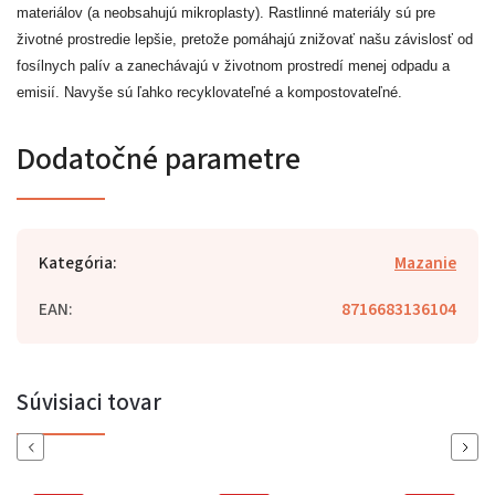
materiálov (a neobsahujú mikroplasty). Rastlinné materiály sú pre
životné prostredie lepšie, pretože pomáhajú znižovať našu závislosť od
fosílnych palív a zanechávajú v životnom prostredí menej odpadu a
emisií. Navyše sú ľahko recyklovateľné a kompostovateľné.
Dodatočné parametre
Kategória
:
Mazanie
EAN
:
8716683136104
Súvisiaci tovar
Previous
Next