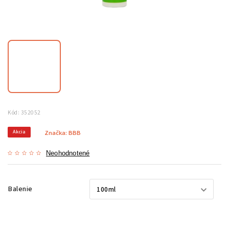
Kód:
352052
Akcia
Značka:
BBB
Neohodnotené
Balenie