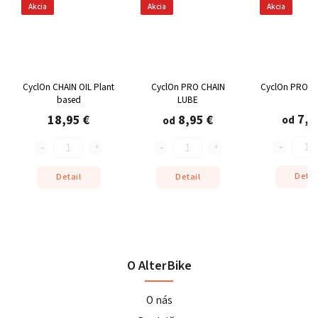
Akcia
Akcia
Akcia
CyclOn CHAIN OIL Plant
CyclOn PRO CHAIN
CyclOn PRO C
based
LUBE
7,9
18,95 €
8,95 €
od
od
Detai
Detail
Detail
O AlterBike
O nás