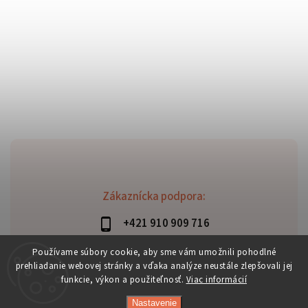
Zákaznícka podpora:
+421 910 909 716
lubomir.haraus@alterbike.sk
Používame súbory cookie, aby sme vám umožnili pohodlné
prehliadanie webovej stránky a vďaka analýze neustále zlepšovali jej
funkcie, výkon a použiteľnosť.
Viac informácií
Nastavenie