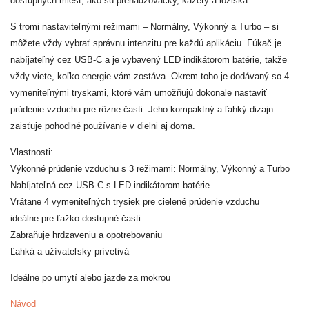
dostupných miest, ako sú prehadzovačky, kazety a ložiská.
S tromi nastaviteľnými režimami – Normálny, Výkonný a Turbo – si
môžete vždy vybrať správnu intenzitu pre každú aplikáciu. Fúkač je
nabíjateľný cez USB-C a je vybavený LED indikátorom batérie, takže
vždy viete, koľko energie vám zostáva. Okrem toho je dodávaný so 4
vymeniteľnými tryskami, ktoré vám umožňujú dokonale nastaviť
prúdenie vzduchu pre rôzne časti. Jeho kompaktný a ľahký dizajn
zaisťuje pohodlné používanie v dielni aj doma.
Vlastnosti:
Výkonné prúdenie vzduchu s 3 režimami: Normálny, Výkonný a Turbo
Nabíjateľná cez USB-C s LED indikátorom batérie
Vrátane 4 vymeniteľných trysiek pre cielené prúdenie vzduchu
ideálne pre ťažko dostupné časti
Zabraňuje hrdzaveniu a opotrebovaniu
Ľahká a užívateľsky prívetivá
Ideálne po umytí alebo jazde za mokrou
Návod