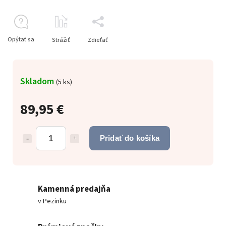
Opýtať sa
Strážiť
Zdieľať
Skladom
(
5 ks
)
89,95 €
Pridať do košíka
Kamenná predajňa
v Pezinku