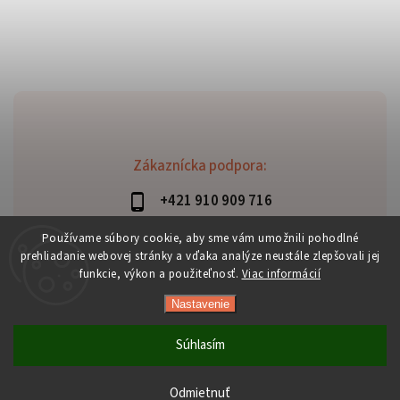
Zákaznícka podpora:
+421 910 909 716
lubomir.haraus@alterbike.sk
Používame súbory cookie, aby sme vám umožnili pohodlné
prehliadanie webovej stránky a vďaka analýze neustále zlepšovali jej
funkcie, výkon a použiteľnosť.
Viac informácií
Nastavenie
Copyright 2026
AlterBike
. Všetky práva vyhradené.
Vytvořil
Shoptet
| Design
Shoptak.cz
Súhlasím
Odmietnuť