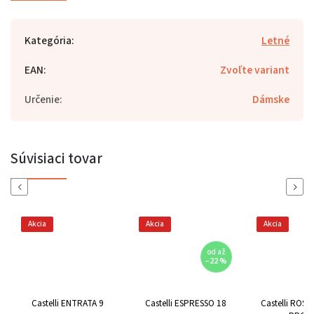
Kategória
:
Letné
EAN
:
Zvoľte variant
Určenie
:
Dámske
Súvisiaci tovar
Previous
Next
Akcia
Akcia
Akcia
od
až
–22 %
Castelli ENTRATA 9
Castelli ESPRESSO 18
Castelli ROS