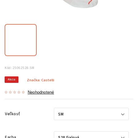
Kód:
25062528.SM
Akcia
Značka:
Castelli
Neohodnotené
Veľkosť
Farba