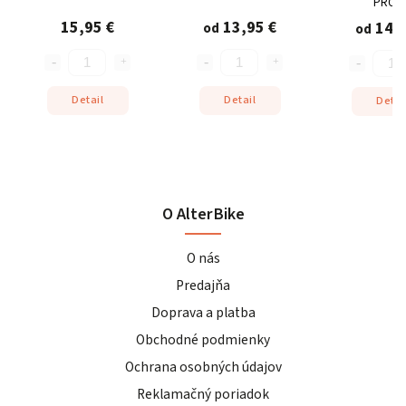
PRO 1
15,95 €
13,95 €
14,3
od
od
Detail
Detail
Detai
O AlterBike
O nás
Predajňa
Doprava a platba
Obchodné podmienky
Ochrana osobných údajov
Reklamačný poriadok