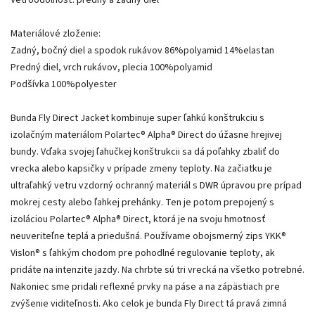
Materiálové zloženie:
Zadný, bočný diel a spodok rukávov 86%polyamid 14%elastan
Predný diel, vrch rukávov, plecia 100%polyamid
Podšívka 100%polyester
Bunda Fly Direct Jacket kombinuje super ľahkú konštrukciu s
izolačným materiálom Polartec® Alpha® Direct do úžasne hrejivej
bundy. Vďaka svojej ľahučkej konštrukcii sa dá poľahky zbaliť do
vrecka alebo kapsičky v prípade zmeny teploty. Na začiatku je
ultraľahký vetru vzdorný ochranný materiál s DWR úpravou pre prípad
mokrej cesty alebo ľahkej prehánky. Ten je potom prepojený s
izoláciou Polartec® Alpha® Direct, ktorá je na svoju hmotnosť
neuveriteľne teplá a priedušná. Používame obojsmerný zips YKK®
Vislon® s ľahkým chodom pre pohodlné regulovanie teploty, ak
pridáte na intenzite jazdy. Na chrbte sú tri vrecká na všetko potrebné.
Nakoniec sme pridali reflexné prvky na páse a na zápästiach pre
zvýšenie viditeľnosti. Ako celok je bunda Fly Direct tá pravá zimná