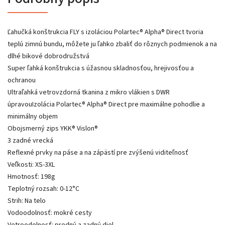
Ľahučká konštrukcia FLY s izoláciou Polartec® Alpha® Direct tvoria
teplú zimnú bundu, môžete ju ľahko zbaliť do rôznych podmienok a na
dlhé bikové dobrodružstvá
Super ľahká konštrukcia s úžasnou skladnosťou, hrejivosťou a
ochranou
Ultraľahká vetrovzdorná tkanina z mikro vlákien s DWR
úpravouIzolácia Polartec® Alpha® Direct pre maximálne pohodlie a
minimálny objem
Obojsmerný zips YKK® Vislon®
3 zadné vrecká
Reflexné prvky na páse a na zápästí pre zvýšenú viditeľnosť
Veľkosti: XS-3XL
Hmotnosť: 198g
Teplotný rozsah: 0-12°C
Strih: Na telo
Vodoodolnosť: mokré cesty
Vetroodolnosť: predný a zadný diel