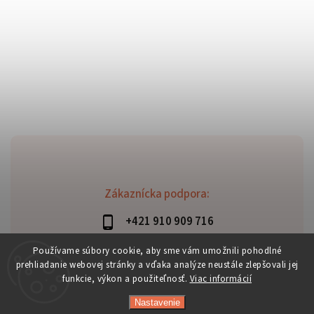
Zákaznícka podpora:
+421 910 909 716
lubomir.haraus@alterbike.sk
Používame súbory cookie, aby sme vám umožnili pohodlné
prehliadanie webovej stránky a vďaka analýze neustále zlepšovali jej
funkcie, výkon a použiteľnosť.
Viac informácií
Nastavenie
Copyright 2026
AlterBike
. Všetky práva vyhradené.