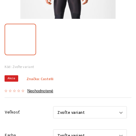
Kód:
Zvoľte variant
Akcia
Značka:
Castelli
Neohodnotené
Veľkosť
Farba