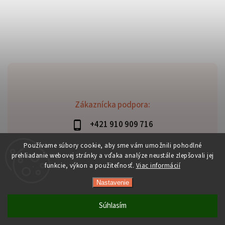
Zákaznícka podpora:
+421 910 909 716
lubomir.haraus@alterbike.sk
Používame súbory cookie, aby sme vám umožnili pohodlné
prehliadanie webovej stránky a vďaka analýze neustále zlepšovali jej
funkcie, výkon a použiteľnosť.
Viac informácií
Nastavenie
Copyright 2026
AlterBike
. Všetky práva vyhradené.
Vytvořil
Shoptet
| Design
Shoptak.cz
Súhlasím