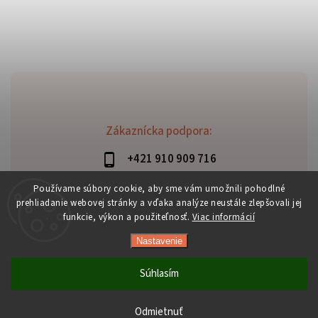
Zákaznícka podpora:
+421 910 909 716
lubomir.haraus@alterbike.sk
Používame súbory cookie, aby sme vám umožnili pohodlné
prehliadanie webovej stránky a vďaka analýze neustále zlepšovali jej
funkcie, výkon a použiteľnosť.
Viac informácií
Nastavenie
Copyright 2026
AlterBike
. Všetky práva vyhradené.
Vytvořil
Shoptet
| Design
Shoptak.cz
Súhlasím
Odmietnuť