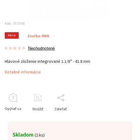
Kód:
353348
Akcia
Značka:
BBB
Neohodnotené
Hlavové zloženie integrované 1.1/8" - 41.8 mm
Detailné informácie
Opýtať sa
Strážiť
Zdieľať
Skladom
(
2 ks
)