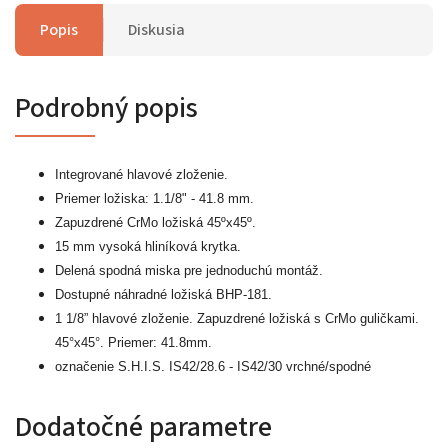
Popis
Diskusia
Podrobný popis
Integrované hlavové zloženie.
Priemer ložiska: 1.1/8" - 41.8 mm.
Zapuzdrené CrMo ložiská 45ºx45º.
15 mm vysoká hliníková krytka.
Delená spodná miska pre jednoduchú montáž.
Dostupné náhradné ložiská BHP-181.
1 1/8” hlavové zloženie. Zapuzdrené ložiská s CrMo guličkami.
45°x45°. Priemer: 41.8mm.
označenie S.H.I.S. IS42/28.6 - IS42/30 vrchné/spodné
Dodatočné parametre