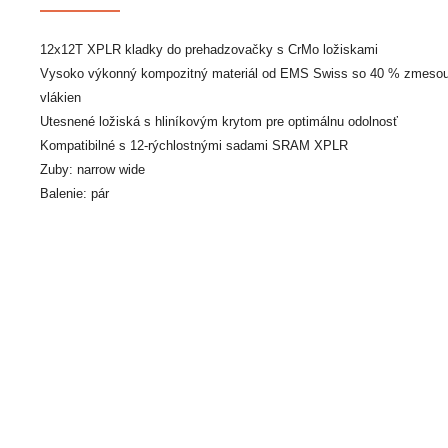
12x12T XPLR kladky do prehadzovačky s CrMo ložiskami
Vysoko výkonný kompozitný materiál od EMS Swiss so 40 % zmesou
vlákien
Utesnené ložiská s hliníkovým krytom pre optimálnu odolnosť
Kompatibilné s 12-rýchlostnými sadami SRAM XPLR
Zuby: narrow wide
Balenie: pár