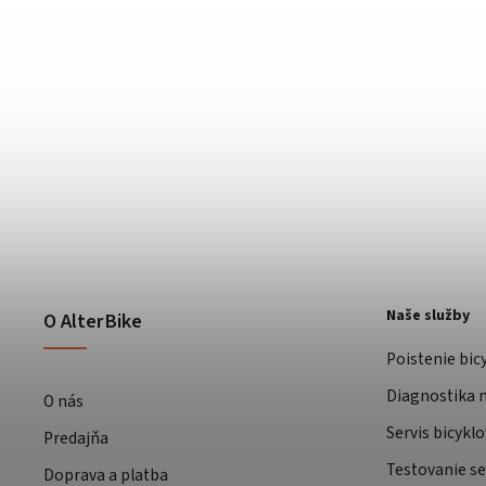
Naše služby
O AlterBike
Poistenie bic
Diagnostika m
O nás
Servis bicyklo
Predajňa
Testovanie se
Doprava a platba