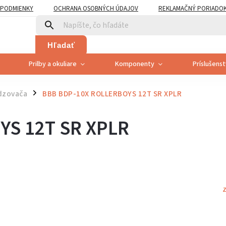
PODMIENKY
OCHRANA OSOBNÝCH ÚDAJOV
REKLAMAČNÝ PORIADO
PLATNENÍ PRÁVA SPOTREBITEĽA NA ODSTÚPENIE
Hľadať
Prilby a okuliare
Komponenty
Príslušens
dzovača
BBB BDP-10X ROLLERBOYS 12T SR XPLR
/
YS 12T SR XPLR
Z