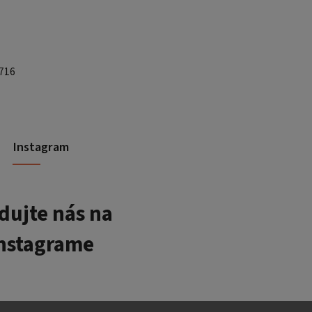
 716
Instagram
dujte nás na
nstagrame