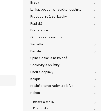
Brzdy
Lanká, boudeny, hadičky, doplnky
Prevody, reťaze, kladky
Riadidlá
Predstavce
Omotávky na riadidlá
Sedadlá
Pedále
Upínacie tiahla na kolesá
Sedlovky a objímky
Pneu a doplnky
Kokpit
Príslušenstvo radenia a bŕzd
Pohon
Reťaze a spojky
Prevodníky