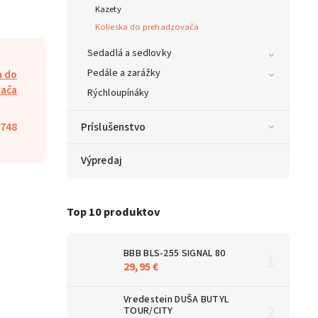
Kazety
Kolieska do prehadzovača
Sedadlá a sedlovky
Pedále a zarážky
a do
ača
Rýchloupínáky
748
Príslušenstvo
Výpredaj
Top 10 produktov
BBB BLS-255 SIGNAL 80
29,95 €
Vredestein DUŠA BUTYL
TOUR/CITY