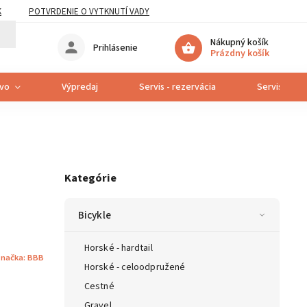
K
POTVRDENIE O VYTKNUTÍ VADY
Nákupný košík
Prihlásenie
Prázdny košík
tvo
Výpredaj
Servis - rezervácia
Servis bicyk
Kategórie
Bicykle
Horské - hardtail
načka:
BBB
Horské - celoodpružené
Cestné
Gravel