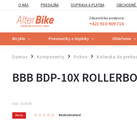
O NÁS
PREDAJŇA
DOPRAVA A PLATBA
OBCHODNÉ 
VZOROVÝ FORMULÁR ODSTÚPENIA OD ZMLUVY
POUČENIE O U
Zákaznícka podpora:
+421 910 909 716
Bicykle
Pneumatiky a doplnky
Oblečenie
Domov
Komponenty
Pohon
Kolieska do preha
/
/
/
BBB BDP-10X ROLLERBO
Kód:
353699
Neohodnotené
Akcia