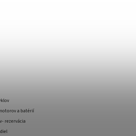
yklov
otorov a batérií
v- rezervácia
diel