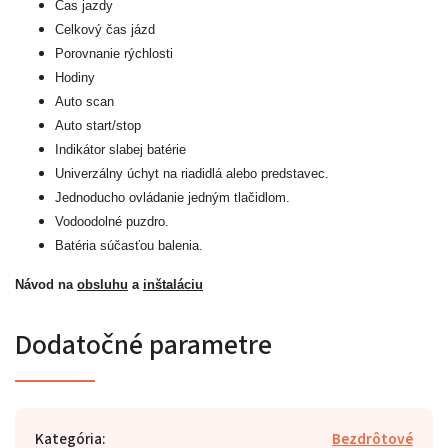
Čas jazdy
Celkový čas jázd
Porovnanie rýchlosti
Hodiny
Auto scan
Auto start/stop
Indikátor slabej batérie
Univerzálny úchyt na riadidlá alebo predstavec.
Jednoducho ovládanie jedným tlačidlom.
Vodoodolné puzdro.
Batéria súčasťou balenia.
Návod na
obsluhu
a
i
nštaláciu
Dodatočné parametre
Kategória
:
Bezdrôtové