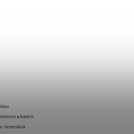
yklov
otorov a batérií
v- rezervácia