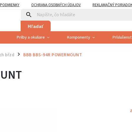
PODMIENKY
OCHRANA OSOBNÝCH ÚDAJOV
REKLAMAČNÝ PORIADO
PLATNENÍ PRÁVA SPOTREBITEĽA NA ODSTÚPENIE
Hľadať
Prilby a okuliare
Komponenty
Príslušens
ch bŕzd
BBB BBS-94R POWERMOUNT
/
OUNT
Z