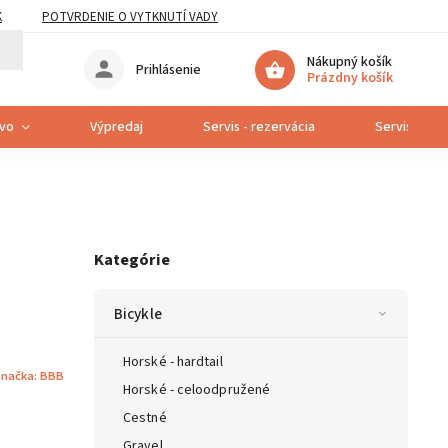
K
POTVRDENIE O VYTKNUTÍ VADY
Nákupný košík
Prihlásenie
Prázdny košík
tvo
Výpredaj
Servis - rezervácia
Servis bicyk
Kategórie
Bicykle
Horské - hardtail
načka:
BBB
Horské - celoodpružené
Cestné
Gravel