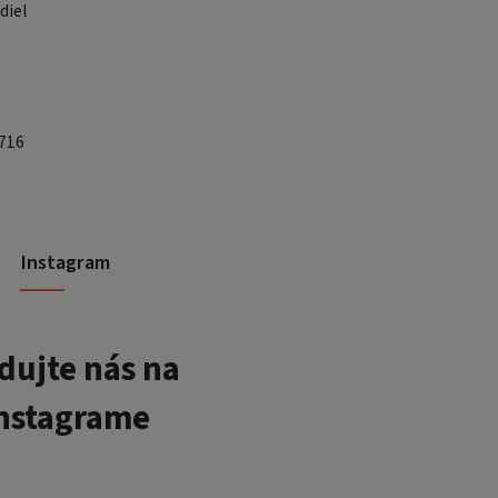
diel
 716
Instagram
dujte nás na
nstagrame