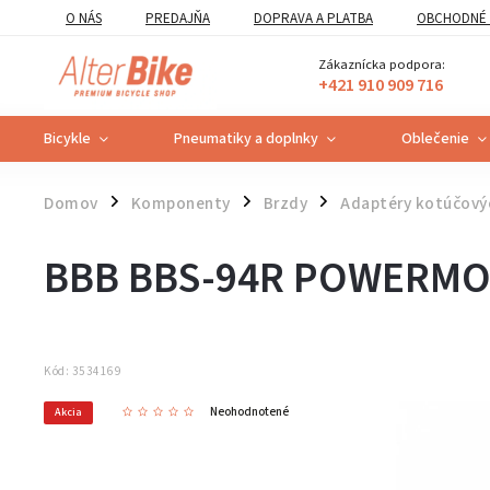
O NÁS
PREDAJŇA
DOPRAVA A PLATBA
OBCHODNÉ 
VZOROVÝ FORMULÁR ODSTÚPENIA OD ZMLUVY
POUČENIE O U
Zákaznícka podpora:
+421 910 909 716
Bicykle
Pneumatiky a doplnky
Oblečenie
Domov
Komponenty
Brzdy
Adaptéry kotúčový
/
/
/
BBB BBS-94R POWERM
Kód:
3534169
Neohodnotené
Akcia