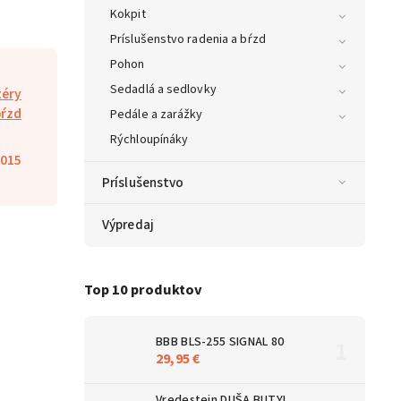
Kokpit
Príslušenstvo radenia a bŕzd
Pohon
Sedadlá a sedlovky
téry
bŕzd
Pedále a zarážky
Rýchloupínáky
015
Príslušenstvo
Výpredaj
Top 10 produktov
BBB BLS-255 SIGNAL 80
29,95 €
Vredestein DUŠA BUTYL