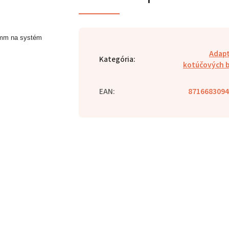
0 mm na systém
Adap
Kategória
:
kotúčových 
EAN
:
8716683094