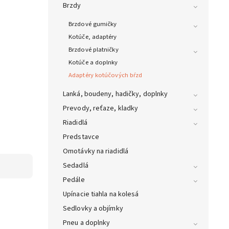
Brzdy
Brzdové gumičky
Kotúče, adaptéry
Brzdové platničky
Kotúče a doplnky
Adaptéry kotúčových bŕzd
Lanká, boudeny, hadičky, doplnky
Prevody, reťaze, kladky
Riadidlá
Predstavce
Omotávky na riadidlá
Sedadlá
Pedále
Upínacie tiahla na kolesá
Sedlovky a objímky
Pneu a doplnky