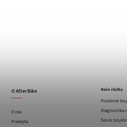
Naše služby
O AlterBike
Poistenie bic
Diagnostika m
O nás
Servis bicyklo
Predajňa