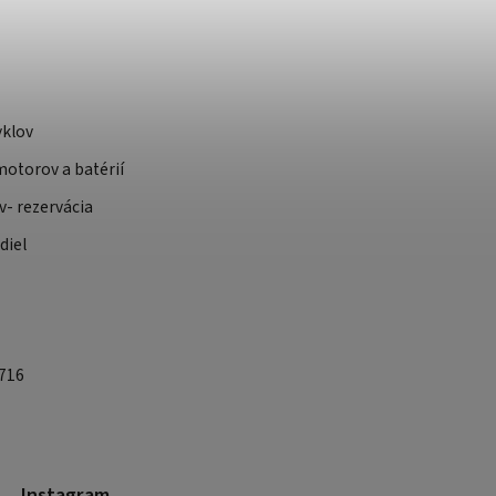
yklov
otorov a batérií
v- rezervácia
diel
 716
Instagram