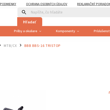
PODMIENKY
OCHRANA OSOBNÝCH ÚDAJOV
REKLAMAČNÝ PORIADO
PLATNENÍ PRÁVA SPOTREBITEĽA NA ODSTÚPENIE
Hľadať
Prilby a okuliare
Komponenty
Príslušens
MTB/CX
BBB BBS-16 TRISTOP
/
Z