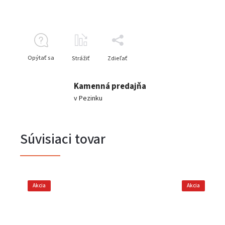
Opýtať sa
Strážiť
Zdieľať
Kamenná predajňa
v Pezinku
Súvisiaci tovar
Akcia
Akcia