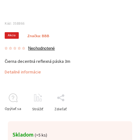
Kód:
358866
Akcia
Značka:
BBB
Neohodnotené
Čierna decentná reflexná páska 3m
Detailné informácie
Opýtať sa
Strážiť
Zdieľať
Skladom
(
>5 ks
)