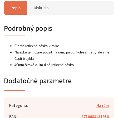
Popis
Diskusia
Podrobný popis
Čierna reflexná páska v rolke
Nálepku je možné použiť na rám, prilbu, kolesá, tretry ale i iné
časti bicykla
40mm široká a 1m dlhá reflexná páska
Dodatočné parametre
Kategória
:
Na rám
EAN
:
8716683131956