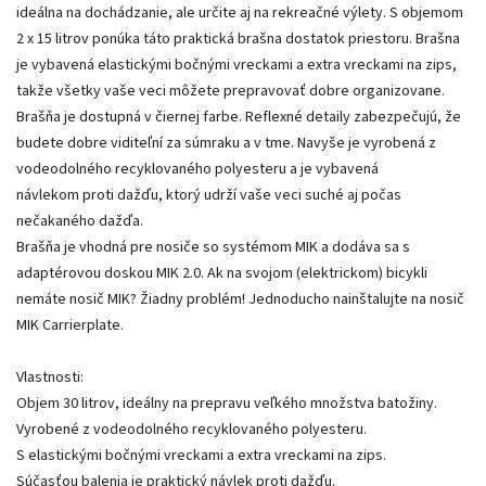
ideálna na dochádzanie, ale určite aj na rekreačné výlety. S objemom
2 x 15 litrov ponúka táto praktická brašna dostatok priestoru. Brašna
je vybavená elastickými bočnými vreckami a extra vreckami na zips,
takže všetky vaše veci môžete prepravovať dobre organizovane.
Brašňa je dostupná v čiernej farbe. Reflexné detaily zabezpečujú, že
budete dobre viditeľní za súmraku a v tme. Navyše je vyrobená z
vodeodolného recyklovaného polyesteru a je vybavená
návlekom proti dažďu, ktorý udrží vaše veci suché aj počas
nečakaného dažďa.
Brašňa je vhodná pre nosiče so systémom MIK a dodáva sa s
adaptérovou doskou MIK 2.0. Ak na svojom (elektrickom) bicykli
nemáte nosič MIK? Žiadny problém! Jednoducho nainštalujte na nosič
MIK Carrierplate.
Vlastnosti:
Objem 30 litrov, ideálny na prepravu veľkého množstva batožiny.
Vyrobené z vodeodolného recyklovaného polyesteru.
S elastickými bočnými vreckami a extra vreckami na zips.
Súčasťou balenia je praktický návlek proti dažďu.