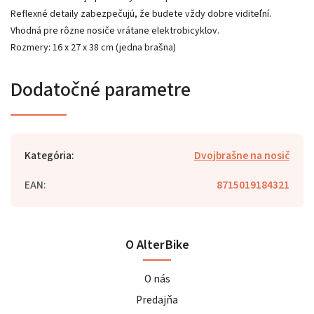
Reflexné detaily zabezpečujú, že budete vždy dobre viditeľní.
Vhodná pre rôzne nosiče vrátane elektrobicyklov.
Rozmery: 16 x 27 x 38 cm (jedna brašna)
Dodatočné parametre
Kategória
:
Dvojbrašne na nosič
EAN
:
8715019184321
O AlterBike
O nás
Predajňa