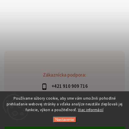
Zákaznícka podpora:
+421 910 909 716
lubomir.haraus@alterbike.sk
Používame súbory cookie, aby sme vám umožnili pohodlné
prehliadanie webovej stránky a vďaka analýze neustále zlepšovali jej
funkcie, výkon a použiteľnosť.
Viac informácií
Nastavenie
Copyright 2026
AlterBike
. Všetky práva vyhradené.